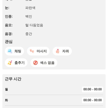
눈:
파란색
인종:
백인
음모:
털 다듬었음
음경:
중간
관심
채팅
마사지
자위
춤추기
섹스 없음
근무 시간
월
00:00 - 00:00
화
00:00 - 00:00