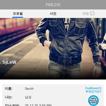
카테고리
SjLeW
프로필
사진
채팅
SjLeW
이름:
Serzh
FanBoost가
무엇인가요?
나는:
남성
지난 방송:
25.12.25 3:56 PM