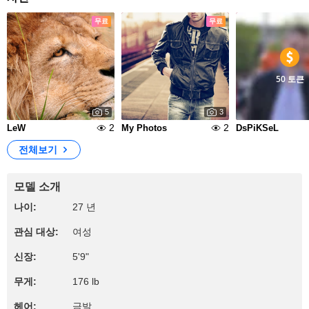
무료
무료
50 토큰
5
3
2
2
LeW
My Photos
DsPiKSeL
전체보기
모델 소개
나이:
27 년
관심 대상:
여성
신장:
5'9"
무게:
176 lb
헤어:
금발