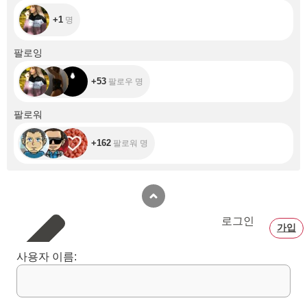
+1
명
+53
팔로잉
+53
팔로우 명
+162
팔로워
+162
팔로워 명
로그인
가입
사용자 이름: