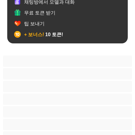
채팅방에서 모델과 대화
무료 토큰 받기
팁 보내기
+ 보너스!
10 토큰!
19세이상 십대
가정주부
굴곡 있는 몸매
그룹 섹스
근육질
금발
라틴계